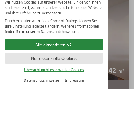
Wir nutzen Cookies auf unserer Website. Einige von ihnen
SUITE GARTENSUITE
sind essenziell, während andere uns helfen, diese Website
und Ihre Erfahrung zu verbessern.
Suiten
Durch erneuten Aufruf des Consent-Dialogs können Sie
Ihre Einstellung jederzeit ändern. Weitere Informationen
finden Sie in unseren Datenschutzhinweisen.
Alle akzeptieren
Nur essenzielle Cookies
42
Übersicht nicht essenzieller Cookies
m²
Datenschutzhinweise
Impressum
1-4
€ 179,--
Personen
ab
p. P.
DETAILS
BUCHEN