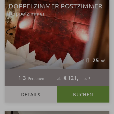
DOPPELZIMMER POSTZIMMER
Doppelzimmer
25
m²
1-3
€ 121,--
Personen
ab
p. P.
DETAILS
BUCHEN