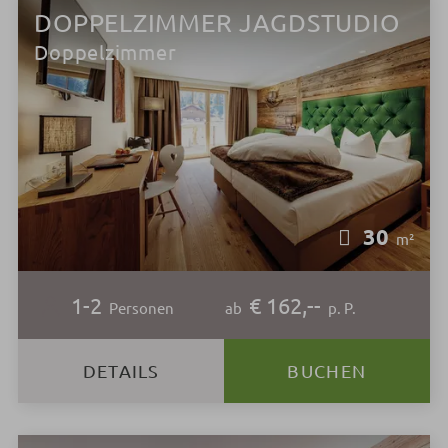
DOPPELZIMMER JAGDSTUDIO
Doppelzimmer
30
m²
1-2
€ 162,--
Personen
ab
p. P.
DETAILS
BUCHEN