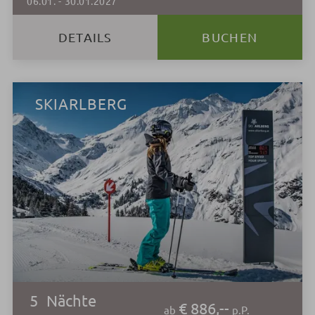
06.01.
-
30.01.2027
DETAILS
BUCHEN
SKIARLBERG
5
Nächte
€ 886,--
ab
p.P.