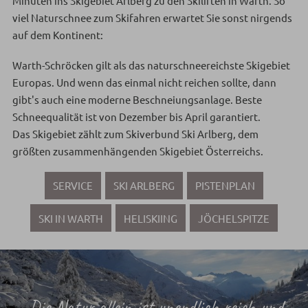
Minuten ins Skigebiet Arlberg zu den Skiliften in Warth. So
viel Naturschnee zum Skifahren erwartet Sie sonst nirgends
auf dem Kontinent:
Warth-Schröcken gilt als das naturschneereichste Skigebiet
Europas. Und wenn das einmal nicht reichen sollte, dann
gibt's auch eine moderne Beschneiungsanlage. Beste
Schneequalität ist von Dezember bis April garantiert.
Das Skigebiet zählt zum Skiverbund Ski Arlberg, dem
größten zusammenhängenden Skigebiet Österreichs.
SERVICE
SKI ARLBERG
PISTENPLAN
SKI IN WARTH
HELISKIING
JÖCHELSPITZE
„Die Natur allein ist unendlich reich und