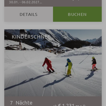
30.01.
-
06.02.2027
...
DETAILS
BUCHEN
KINDERSCHNEE
7
Nächte
€ 1.231,--
ab
p.P.