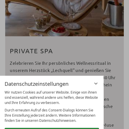
PRIVATE SPA
Zelebrieren Sie Ihr persönliches Wellnessritual in
unserem Herzstück „Lechquell" und genießen Sie
exklusive Stunden zu zweit. Von 20:30 bis 22:30 Uhr
Datenschutzeinstellungen
steht Ihnen der Außenwhirlpool bei Kerzenschein
zur Verfügung. Ruhen Sie bequem in unseren
Wir nutzen Cookies auf unserer Website. Einige von ihnen
sind essenziell, während andere uns helfen, diese Website
Wasserbetten und Wellnessliegen zwischen den
und Ihre Erfahrung zu verbessern.
Saunagängen aus. Genießen Sie dazu eine Flasche
Durch erneuten Aufruf des Consent-Dialogs können Sie
Sekt und feine Früchte.
Ihre Einstellung jederzeit ändern. Weitere Informationen
finden Sie in unseren Datenschutzhinweisen.
Tauchen Sie ein und erleben Sie Stunden voll Muse