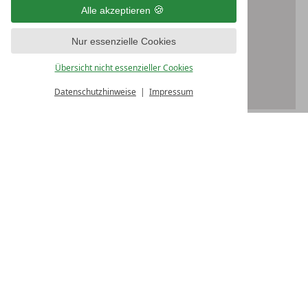
und Gelassenheit.
Alle akzeptieren
€ 165,- für 2 Personen
Nur essenzielle Cookies
Jetzt anfragen: Telefon:
+43 5633 5307
oder
Übersicht nicht essenzieller Cookies
E-Mail:
hotel@poststeeg.at
Datenschutzhinweise
Impressum