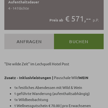
Aufenthaltsdauer
4 - 14 Nächte
€ 571,--
Preis ab
p.P.
ANFRAGEN
BUCHEN
"Die wilde Zeit" im Lechquell Hotel Post
Zusatz - Inklusivleistungen |
Pauschale Wild
WEIN
1x festliches Abendessen mit Wild & Wein
1 geführte Wanderung (aufenthaltsabhängig)
1x Wildbeobachtung
1 Wellnessgutschein € 70.00 | pro Erwachsenen