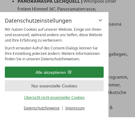
PANORAMASPA LECHQUELL |
Whirlpool unter
freiem Himmel 36°, Panoramaterrasse,
Panoramaruheraum, Wasserbetten,
Datenschutzeinstellungen
Duftlonge, Schwebeliegen, Lechtaler Hüttensauna
Wir nutzen Cookies auf unserer Website. Einige von ihnen
90°, Zirben - Biosauna 60°, Quellbrunnen,
sind essenziell, während andere uns helfen, diese Website
Aromadampfbad, Salzsauna 70°,
und Ihre Erfahrung zu verbessern.
Buffet mit Tee’s und Obst
Durch erneuten Aufruf des Consent-Dialogs können Sie
Ihre Einstellung jederzeit ändern. Weitere Informationen
WELLNESSBEREICH |
Außenpool 30°, Massageliegen,
finden Sie in unseren Datenschutzhinweisen.
Kinderbecken, Textilsauna, Badelandschaft,
Liegewiese
Alle akzeptieren
AKTIV & BEWEGUNG |
Fitnessraum, Aktivprogramm,
wöchentlich 2 geführte Wanderungen im Sommer,
Nur essenzielle Cookies
Hoteleigener Skishuttle - Service mit der Postkutsche
Übersicht nicht essenzieller Cookies
im Winter
VERLEIH |
Rucksack & Wanderstöcke, Rodel- &
Datenschutzhinweise
Impressum
Schneeschuhverleih, Mountain- & Citybikes
UNTERHALTUNG |
Abendprogramm mit Live-Musik
,
Literatur in der Bibliothek, kostenloses WLAN im