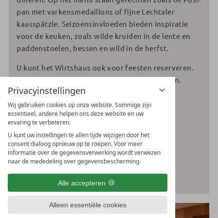
pan met varkensmedaillons of fijne Lechtaler
kaasspätzle. Seizoensinvloeden bieden inspiratie
voor de keuken, zoals wilde kruiden in de lente en
paddenstoelen, bessen en wild in de herfst.
U kunt het Wirtshaus ook voor feesten reserveren.
Voor grotere feesten raden we de
Postalm
aan.
Privacyinstellingen
Openingstijden:
Wij gebruiken cookies op onze website. Sommige zijn
essentieel, andere helpen ons deze website en uw
11.30 - 13.45 uur Lunchkaart
ervaring te verbeteren.
14.00 - 17.30 uur Middagkaart
U kunt uw instellingen te allen tijde wijzigen door het
18.00 - 20.30 uur Uitgebreide kaart
consent dialoog opnieuw op te roepen. Voor meer
informatie over de gegevensverwerking wordt verwezen
naar de mededeling over gegevensbescherming.
PDF-MENUKAART
Alle accepteren
Alleen essentiële cookies