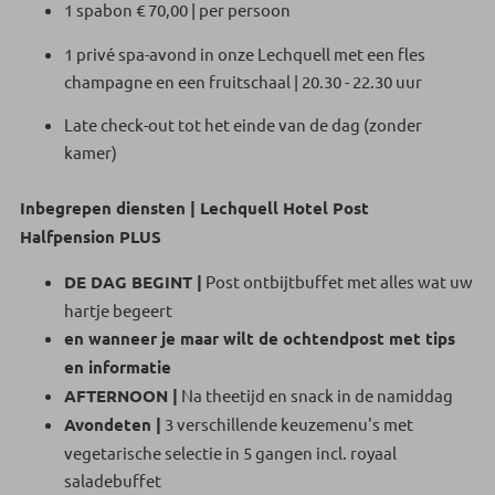
1 spabon € 70,00 | per persoon
1 privé spa-avond in onze Lechquell met een fles
champagne en een fruitschaal | 20.30 - 22.30 uur
Late check-out tot het einde van de dag (zonder
kamer)
Inbegrepen diensten | Lechquell Hotel Post
Halfpension PLUS
DE DAG BEGINT |
Post ontbijtbuffet met alles wat uw
hartje begeert
en wanneer je maar wilt de ochtendpost met tips
en informatie
AFTERNOON |
Na theetijd en snack in de namiddag
Avondeten |
3 verschillende keuzemenu's met
vegetarische selectie in 5 gangen incl. royaal
saladebuffet