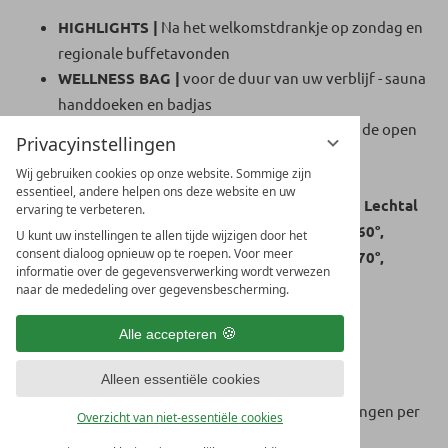
HIGHLIGHTS |
Na het welkomstdrankje op zondag en
regionale buffetavonden
WELLNESS BAG |
voor de duur van uw verblijf - sauna
handdoeken en badjas
PANORAMASPA LECHQUELL |
whirlpool in de open
Privacyinstellingen
lucht 36°, panoramaterras, panoramische
Wij gebruiken cookies op onze website. Sommige zijn
ontspanningsruimte, waterbedden,
essentieel, andere helpen ons deze website en uw
geurende ligstoelen, drijvende ligstoelen, Lechtal
ervaring te verbeteren.
hut sauna 90°, Swiss stone pine bio sauna 60°,
U kunt uw instellingen te allen tijde wijzigen door het
consent dialoog opnieuw op te roepen. Voor meer
bronfontein, aroma stoombad, zoutsauna 70°,
informatie over de gegevensverwerking wordt verwezen
Buffet met thee en fruit
naar de mededeling over gegevensbescherming.
WELLNESS AREA |
buitenzwembad 30°,
massageligstoelen, kinderbad, textielsauna,
Alle accepteren
zwemzone, ligweide
Alleen essentiële cookies
ACTIEF & EXERCISE |
Fitnessruimte,
activiteitenprogramma, 2 begeleide wandelingen per
Overzicht van niet-essentiële cookies
week in de zomer,