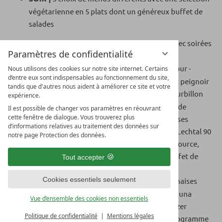
végétarienne en 5 plats dont un généreux buffet de
salades
FAITS SAILLANTS |
Apéritif du dimanche avec soirées
Paramètres de confidentialité
de bienvenue et buffets régionaux
SAC BIEN-ÊTRE |
pour la durée de votre séjour -
Nous utilisons des cookies sur notre site internet. Certains
d’entre eux sont indispensables au fonctionnement du site,
serviettes de sauna, chaussons en éponge et peignoir
tandis que d'autres nous aident à améliorer ce site et votre
SPA PANORAMIQUE LECHQUELL |
Bain tourbillon
expérience.
en plein air 36 °, terrasse panoramique, salle de
Il est possible de changer vos paramètres en réouvrant
cette fenêtre de dialogue. Vous trouverez plus
relaxation panoramique, matelas à eau, chaises
d’informations relatives au traitement des données sur
longues parfumées, transats, sauna cabane Lechtal 90
notre page Protection des données.
°, sauna bio en pin cembro 60 °, fontaine de source,
hammam aux herbes, foin de montagne, buffet de
Tout accepter
thés et fruit
Cookies essentiels seulement
ZONE BIEN-ÊTRE |
Piscine extérieure 30 °, chaises
longues de massage, bassin pour enfants, sauna
Vue d’ensemble des cookies non essentiels
textile, espace baignade, pelouse pour bronzer
Politique de confidentialité
Mentions légales
ACTIF & MOUVEMENT |
Salle de fitness, programme