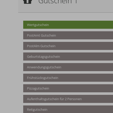
Gutschein 1
Wertgutschein
Wertgutschein
PostAmt Gutschein
PostAlm Gutschein
Geburtstagsgutschein
Anwendungsgutschein
Frühstücksgutschein
Pizzagutschein
Aufenthaltsgutschein für 2 Personen
Reitgutschein