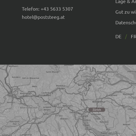
Lage & A
Telefon:
+43 5633 5307
Gut zu w
hotel@poststeeg.at
Datensch
DE
F