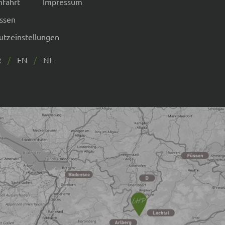
nfahrt
Impressum
issen
utzeinstellungen
R
EN
NL