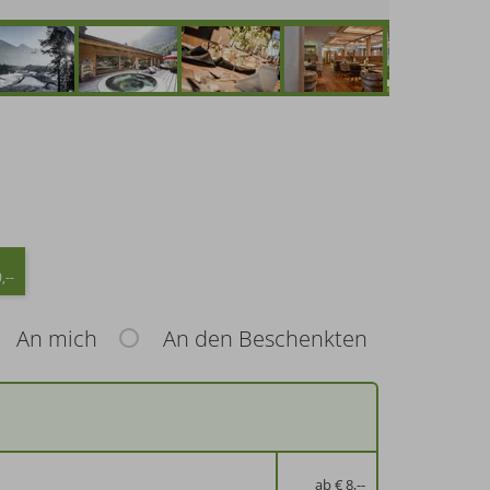
,--
An mich
An den Beschenkten
ab € 8,--