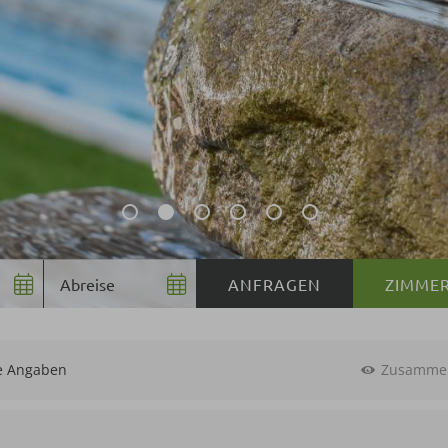
ZIMME
e Angaben
Zusamme
Gutscheinwert:
€ 