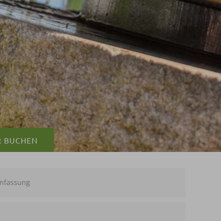
R
BUCHEN
nfassung
50,--