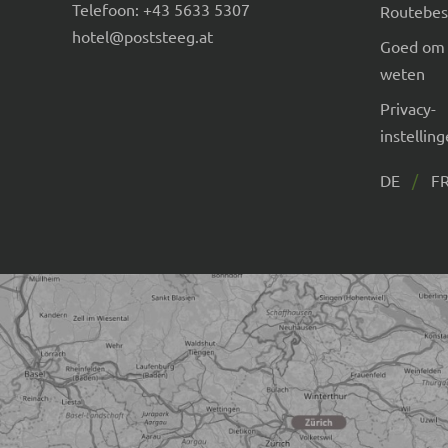
Telefoon:
+43 5633 5307
Routebesc
hotel@poststeeg.at
Goed om 
weten
Privacy-
instellin
DE
F