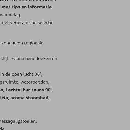
 met tips en informatie
e namiddag
met vegetarische selectie
 zondag en regionale
blijf - sauna handdoeken en
in de open lucht 36°,
gsruimte, waterbedden,
n, Lechtal hut sauna 90°,
ntein, aroma stoombad,
assageligstoelen,
ide