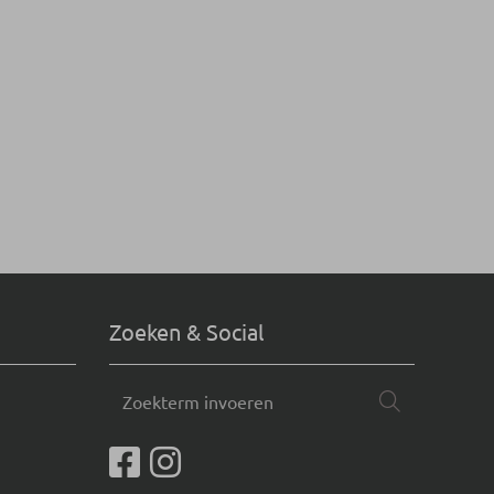
Zoeken & Social
Zoekterm
Zoeken
invoeren