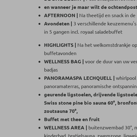
en wanneer je maar wilt de ochtendpost
AFTERNOON |
Na theetijd en snack in d
Avondeten |
3 verschillende keuzemenu's 
in 5 gangen incl. royaal saladebuffet
HIGHLIGHTS |
Na het welkomstdrankje op
buffetavonden
WELLNESS BAG |
voor de duur van uw ver
badjas
PANORAMASPA LECHQUELL |
whirlpool 
panoramaterras, panoramische ontspannin
geurende ligstoelen, drijvende ligstoele
Swiss stone pine bio sauna 60°, bronfo
zoutsauna 70°,
Buffet met thee en fruit
WELLNESS AREA |
buitenzwembad 30°, m
kinderbad, textielsauna, zwemzone, ligwe