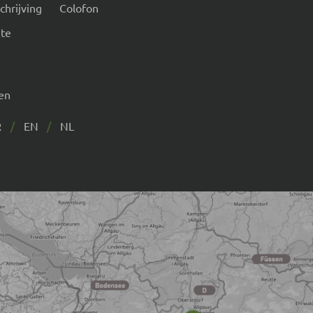
hrijving
Colofon
te
gen
R
EN
NL