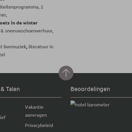
viteitenprogramma, 2
mer,
oets in de winter
- & sneeuwschoenverhuur,
 livemuziek
,
literatuur in
tel
 & Talen
Beoordelingen
Vakantie
aanvragen
ief
Privacybeleid