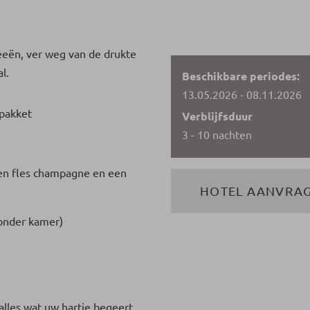
eeën, ver weg van de drukte
l.
Beschikbare periodes:
13.05.2026 - 08.11.2026
pakket
Verblijfsduur
3 - 10 nachten
een fles champagne en een
HOTEL AANVRA
zonder kamer)
alles wat uw hartje begeert