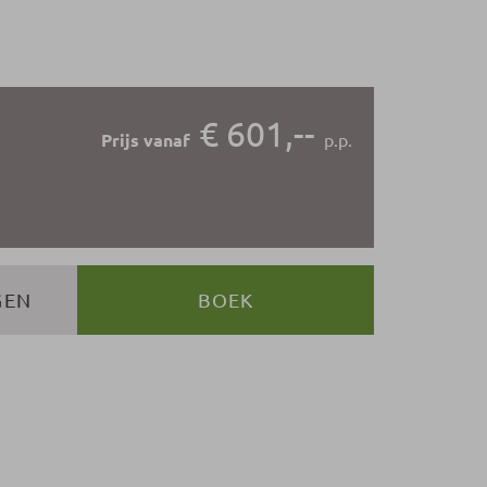
€ 601,--
Prijs vanaf
p.p.
GEN
BOEK