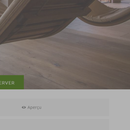
ERVER
Aperçu
eau :
€ 420,--