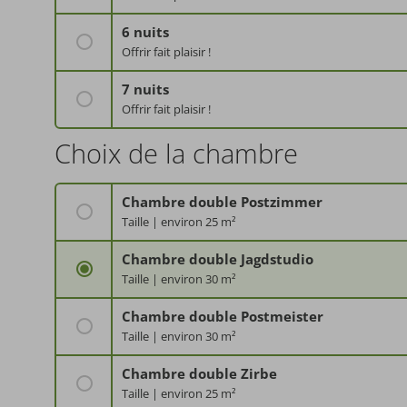
demi-pension PLUS comprise
6 nuits
Offrir fait plaisir !
demi-pension PLUS comprise
7 nuits
Offrir fait plaisir !
demi-pension PLUS comprise
Choix de la chambre
Chambre double Postzimmer
Taille | environ 25 m²
Occupation | 1-3 personnes
Ameublement
Balcon | certains avec balcon
Chambre double Jagdstudio
Chambre double avec salle de bains (douche/WC)
Sèche-cheveux
Taille | environ 30 m²
Téléphone
Occupation | 1-2 personnes
Ameublement
TV par sat.
Balcon | avec balcon
Chambre double Postmeister
chambre-séjour
Coffre-fort
un salon confortable avec un canapé-lit
Taille | environ 30 m²
Balcon selon les chambres
WC
Occupation | 1-2 personnes
Ameublement
Sèche-cheveux
Balcon | avec balcon
Chambre double Zirbe
Grande chambre-séjour
Balcon
Salle de bains spacieuse avec douche
Taille | environ 25 m²
TV par sat.