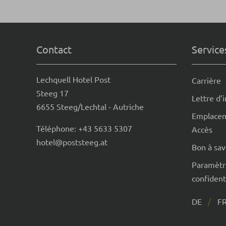
Contact
Service
Lechquell Hotel Post
Carrière
Steeg 17
Lettre d’
6655 Steeg/Lechtal - Autriche
Emplace
Téléphone:
+43 5633 5307
Accès
hotel@poststeeg.at
Bon à sav
Paramètr
confident
DE
F