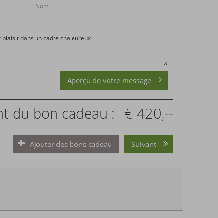
Aperçu de votre message
t du bon cadeau :
€ 420,--
Ajouter des bons cadeau
Suivant