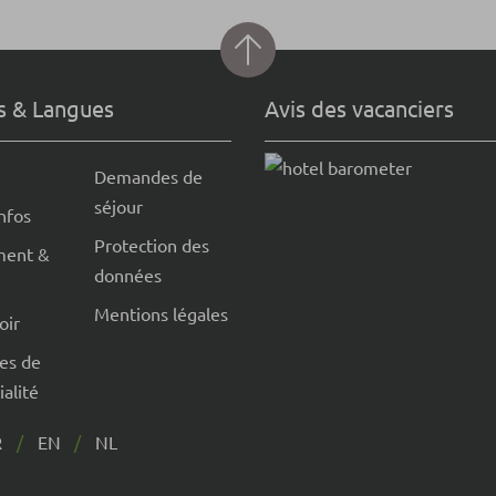
s & Langues
Avis des vacanciers
Demandes de
séjour
infos
Protection des
ment &
données
Mentions légales
oir
es de
ialité
R
EN
NL