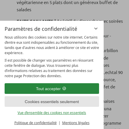
végétarienne en 5 plats dont un généreux buffet de
salades
FAITS SAILLANTS |
Apéritif du dimanche avec soirées
Paramètres de confidentialité
de bienvenue et buffets régionaux
SAC BIEN-ÊTRE |
pour la durée de votre séjour -
Nous utilisons des cookies sur notre site internet. Certains
d’entre eux sont indispensables au fonctionnement du site,
serviettes de sauna et peignoir
tandis que d'autres nous aident à améliorer ce site et votre
SPA PANORAMIQUE LECHQUELL |
Bain tourbillon
expérience.
en plein air 36 °, terrasse panoramique, salle de
Il est possible de changer vos paramètres en réouvrant
relaxation panoramique, matelas à eau, chaises
cette fenêtre de dialogue. Vous trouverez plus
d’informations relatives au traitement des données sur
longues parfumées, transats, sauna cabane Lechtal 90
notre page Protection des données.
°, sauna bio en pin cembro 60 °, fontaine de source,
hammam aux herbes, foin de montagne, buffet de
Tout accepter
thés et fruit
ZONE BIEN-ÊTRE |
Piscine extérieure 30 °, chaises
Cookies essentiels seulement
longues de massage, bassin pour enfants, sauna
Vue d’ensemble des cookies non essentiels
textile, espace baignade, pelouse pour bronzer
ACTIF & MOUVEMENT |
Salle de fitness, programme
Politique de confidentialité
Mentions légales