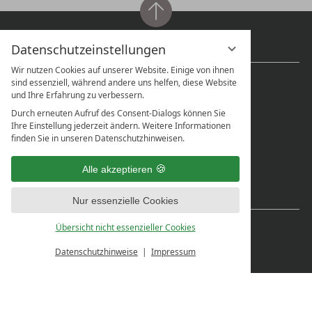
Kontakt
Datenschutzeinstellungen
Wir nutzen Cookies auf unserer Website. Einige von ihnen
Lechquell Hotel Post Steeg GmbH
sind essenziell, während andere uns helfen, diese Website
und Ihre Erfahrung zu verbessern.
Dorf 17
Durch erneuten Aufruf des Consent-Dialogs können Sie
6655 Steeg im Lechtal
Ihre Einstellung jederzeit ändern. Weitere Informationen
finden Sie in unseren Datenschutzhinweisen.
Telefon:
+43 5633 5307
hotel@poststeeg.at
Alle akzeptieren
Service & Sprachen
Nur essenzielle Cookies
Karriere
Übersicht nicht essenzieller Cookies
Newsletter
Datenschutzhinweise
Impressum
Lage & Anfahrt
Gut zu wissen