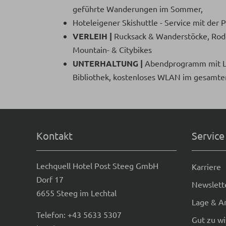
geführte Wanderungen im Sommer,
Hoteleigener Skishuttle - Service mit der 
VERLEIH |
Rucksack & Wanderstöcke, Rode
Mountain- & Citybikes
UNTERHALTUNG |
Abendprogramm mit L
Bibliothek, kostenloses WLAN im gesamte
Kontakt
Service
Lechquell Hotel Post Steeg GmbH
Karriere
Dorf 17
Newslett
6655 Steeg im Lechtal
Lage & A
Telefon:
+43 5633 5307
Gut zu w