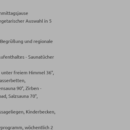
hmittagsjause
getarischer Auswahl in 5
Begrüßung und regionale
Aufenthaltes - Saunatücher
 unter freiem Himmel 36°,
sserbetten,
nsauna 90°, Zirben -
ad, Salzsauna 70°,
sageliegen, Kinderbecken,
vprogramm, wöchentlich 2