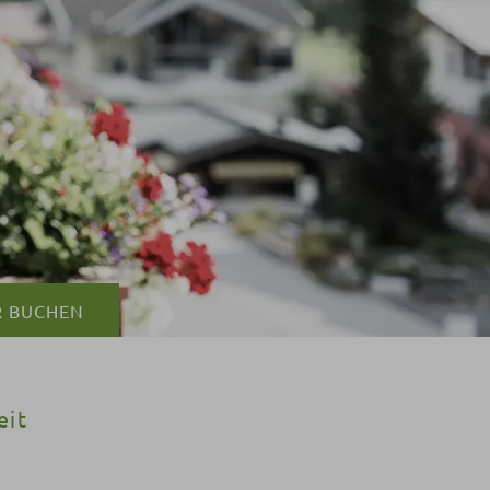
R
BUCHEN
eit