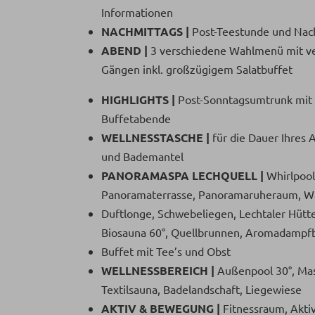
Informationen
NACHMITTAGS |
Post-Teestunde und Nac
ABEND |
3 verschiedene Wahlmenü mit ve
Gängen inkl. großzügigem Salatbuffet
HIGHLIGHTS |
Post-Sonntagsumtrunk mit 
Buffetabende
WELLNESSTASCHE |
für die Dauer Ihres 
und Bademantel
PANORAMASPA LECHQUELL |
Whirlpool
Panoramaterrasse, Panoramaruheraum, Wa
Duftlonge, Schwebeliegen, Lechtaler Hütte
Biosauna 60°, Quellbrunnen, Aromadampfb
Buffet mit Tee’s und Obst
WELLNESSBEREICH |
Außenpool 30°, Mas
Textilsauna, Badelandschaft, Liegewiese
AKTIV & BEWEGUNG |
Fitnessraum, Akti