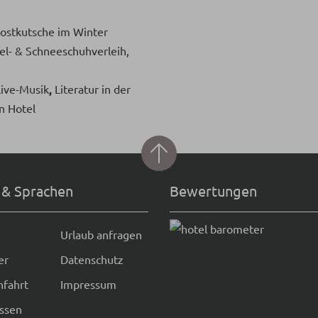
Postkutsche im Winter
l- & Schneeschuhverleih,
ive-Musik
,
Literatur in der
n Hotel
 & Sprachen
Bewertungen
Urlaub anfragen
er
Datenschutz
nfahrt
Impressum
issen