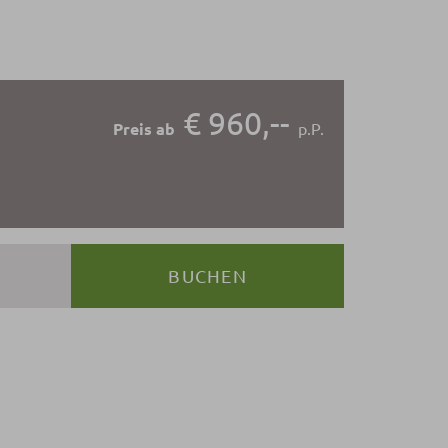
€ 960,--
Preis ab
p.P.
BUCHEN