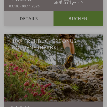
€ 571,--
ab
p.P.
03.10.
-
08.11.2026
DETAILS
BUCHEN
10% FRÜHBUCHERBONUS
GOLDENERHERBST