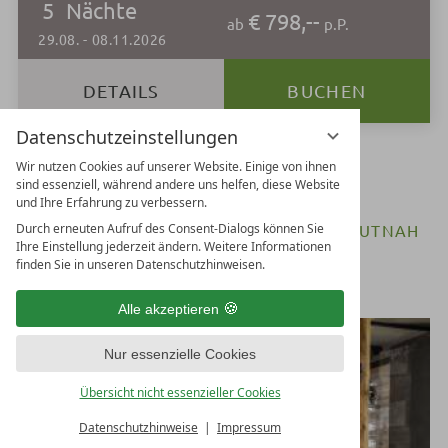
5
Nächte
€ 798,--
ab
p.P.
29.08.
-
08.11.2026
DETAILS
BUCHEN
Datenschutzeinstellungen
Wir nutzen Cookies auf unserer Website. Einige von ihnen
ALLE ANGEBOTE
sind essenziell, während andere uns helfen, diese Website
und Ihre Erfahrung zu verbessern.
Durch erneuten Aufruf des Consent-Dialogs können Sie
Küchenmeister Florian Obwegeser - HAUTNAH
Ihre Einstellung jederzeit ändern. Weitere Informationen
BESONDERE
finden Sie in unseren Datenschutzhinweisen.
GOURMETMOMENTE
Alle akzeptieren
Nur essenzielle Cookies
Übersicht nicht essenzieller Cookies
Datenschutzhinweise
Impressum