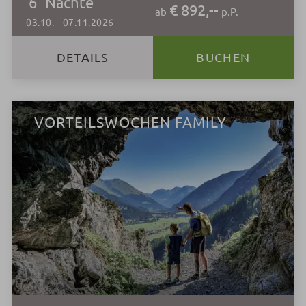
6
Nächte
€ 892,--
ab
p.P.
03.10.
-
07.11.2026
DETAILS
BUCHEN
VORTEILSWOCHEN FAMILY